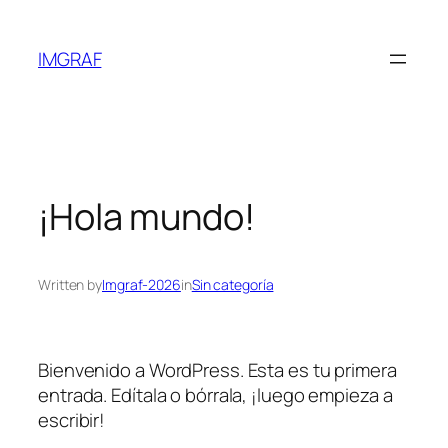
Saltar
al
IMGRAF
contenido
¡Hola mundo!
Written by
Imgraf-2026
in
Sin categoría
Bienvenido a WordPress. Esta es tu primera
entrada. Edítala o bórrala, ¡luego empieza a
escribir!